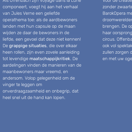
Als Offenbach zijn Voyage dans la Lune
Voor de creati
componeert, voegt hij aan het verhaal
zonder zwaart
van Jules Verne een geliefde
BarokOpera me
operathema toe: als de aardbewoners
droomwerelden 
landen met hun capsule op de maan
brengen. De o
wijden ze daar de bewoners in de
haar oorsprong
liefde, een gevoel dat deze niet kennen!
circus. Offenb
De
grappige situaties
, die over elkaar
ook vol spekta
heen rollen, zijn even zovele aanleiding
zullen zorgen
tot levendige
maatschappijkritiek
. De
en met uw oge
aardelingen vinden de manieren van de
maanbewoners maar vreemd, en
andersom. Volop gelegenheid om de
vinger te leggen om
onverdraagzaamheid en onbegrip, dat
heel snel uit de hand kan lopen.