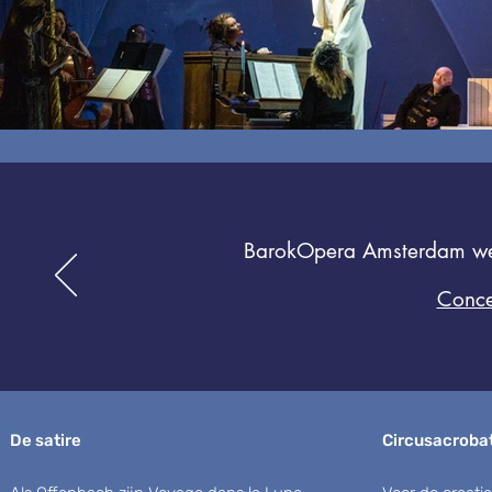
BarokOpera Amsterdam weet
Conce
De satire
Circusacroba