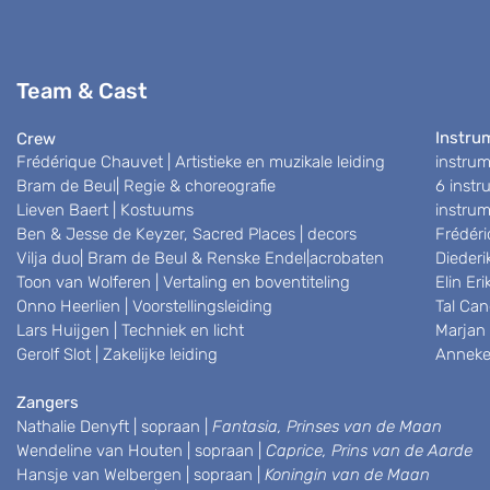
Team & Cast
Instru
Crew
Frédérique Chauvet | Artistieke en muzikale leiding
instru
Bram de Beul| Regie & choreografie
6 instr
Lieven Baert | Kostuums
instrum
Ben & Jesse de Keyzer, Sacred Places | decors
Frédéri
Vilja duo| Bram de Beul & Renske Endel|acrobaten
Diederi
Toon van Wolferen | Vertaling en boventiteling
Elin Eri
Onno Heerlien | Voorstellingsleiding
Tal Cane
Lars Huijgen | Techniek en licht
Marjan 
Gerolf Slot | Zakelijke leiding
Anneke 
Zangers
Nathalie Denyft | sopraan |
Fantasia, Prinses van de Maan
Wendeline van Houten | sopraan |
Caprice, Prins van de Aarde
Hansje van Welbergen | sopraan |
Koningin van de Maan