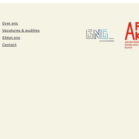
Over ons
Vacatures & audities
Steun ons
Contact