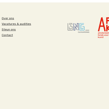
Over ons
Vacatures & audities
Steun ons
Contact