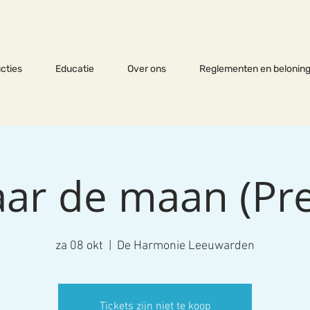
cties
Educatie
Over ons
Reglementen en beloning
aar de maan (Pr
za 08 okt
  |  
De Harmonie Leeuwarden
Tickets zijn niet te koop