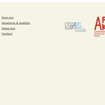
Over ons
Vacatures & audities
Steun ons
Contact