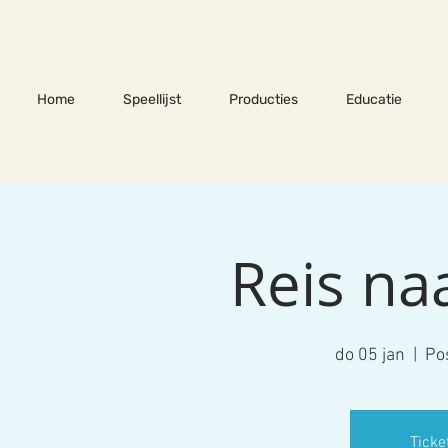
Home
Speellijst
Producties
Educatie
Reis na
do 05 jan
  |  
Po
Ticke